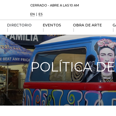
CERRADO - ABRE A LAS 10 AM
EN
|
ES
DIRECTORIO
EVENTOS
OBRA DE ARTE
G
|
|
|
|
DIRECTORIO
MAPA
POLÍTICA D